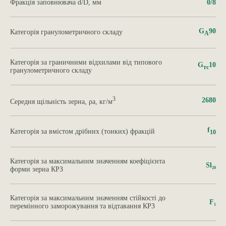
Фракція заповнювача d/D, мм
0/8
G
90
Категорія гранулометричного складу
А
Категорія за граничними відхилами від типового
G
10
тс
гранулометричного складу
3
2680
Середня щільність зерна, ρa, кг/м
f
Категорія за вмістом дрібних (тонких) фракцій
10
Категорія за максимальним значенням коефіцієнта
Sl₂₀
форми зерна КРЗ
Категорія за максимальним значенням стійкості до
F₁
перемінного заморожування та відтавання КРЗ