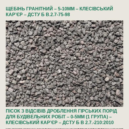
ЩЕБІНЬ ГРАНІТНИЙ – 5-10ММ – КЛЕСІВСЬКИЙ
КАР’ЄР – ДСТУ Б В.2.7-75-98
ПІСОК З ВІДСІВІВ ДРОБЛЕННЯ ГІРСЬКИХ ПОРІД
ДЛЯ БУДІВЕЛЬНИХ РОБІТ – 0-5ММ (1 ГРУПА) –
КЛЕСІВСЬКИЙ КАР’ЄР – ДСТУ Б В 2.7.-210:2010