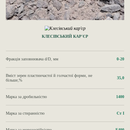
КЛЕСІВСЬКИЙ КАР'ЄР
Фракція заповнювача d/D, мм
0-20
Вміст зерен пластинчастої й голчастої форми, не
35,0
більше,%
Марка за дробильністю
1400
Марка за стиранністю
Ст І
Марка за морозостійкістю
F400