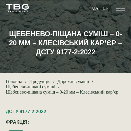
UA
EN
ЩЕБЕНЕВО-ПІЩАНА СУМІШ – 0-
20 ММ – КЛЕСІВСЬКИЙ КАР’ЄР –
ДСТУ 9177-2:2022
Головна
Продукція
Дорожні суміші
Щебенево-піщані суміші
Щебенево-піщана суміш – 0-20 мм – Клесівський кар’єр
ДСТУ 9177-2:2022
ФРАКЦІЯ: